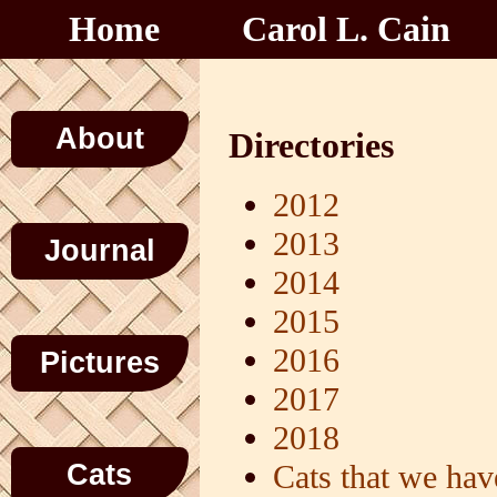
Home
Carol L. Cain
About
Directories
2012
2013
Journal
2014
2015
2016
Pictures
2017
2018
Cats
Cats that we hav