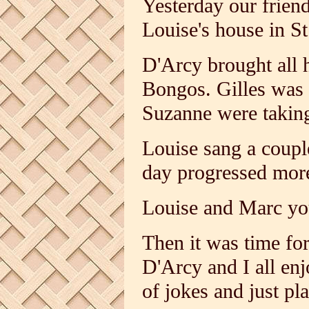
Yesterday our frien
Louise's house in S
D'Arcy brought all 
Bongos. Gilles was 
Suzanne were takin
Louise sang a coupl
day progressed more
Louise and Marc yo
Then it was time fo
D'Arcy and I all enj
of jokes and just pl